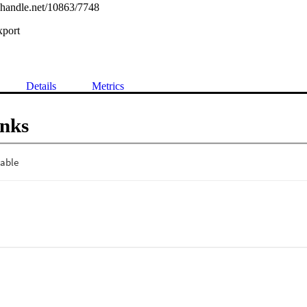
l.handle.net/10863/7748
xport
Details
Metrics
inks