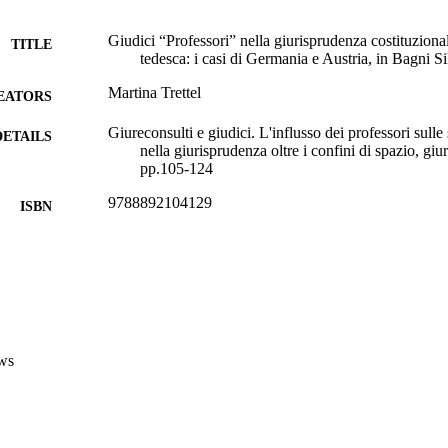
Giudici “Professori” nella giurisprudenza costituzional
TITLE
tedesca: i casi di Germania e Austria, in Bagni Sil
Martina Trettel
EATORS
Giureconsulti e giudici. L'influsso dei professori sulle
DETAILS
nella giurisprudenza oltre i confini di spazio, giu
pp.105-124
9788892104129
ISBN
Giureconsulti e giudici. L'influsso dei professori sulle
 VOLUME
II
G. Giappichelli Editore
LISHER
Torino
(EURAC)10673381
TIFIERS
ws
991005773750901241
Institute for Comparative Federalism
C UNIT
Italian
NGUAGE