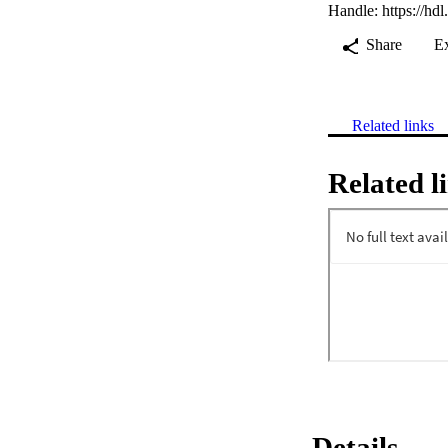
Handle:
https://hd
Share
E
Related links
Related l
Details