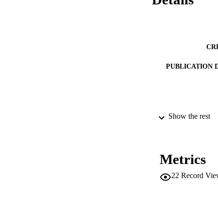
CR
PUBLICATION 
Show the rest
SERIES /
PUB
Metrics
IDEN
22
Record Vie
ACADEMI
LA