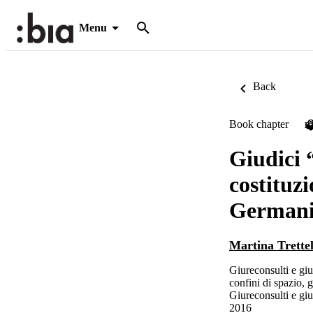
Menu
Back
Book chapter
P
Giudici 
costituzi
Germania 
Martina Trette
Giureconsulti e giud
confini di spazio, 
Giureconsulti e giu
2016