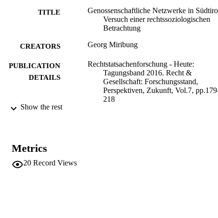
Genossenschaftliche Netzwerke in Südtiro
TITLE
Versuch einer rechtssoziologischen
Betrachtung
Georg Miribung
CREATORS
Rechtstatsachenforschung - Heute:
PUBLICATION
Tagungsband 2016. Recht &
DETAILS
Gesellschaft: Forschungsstand,
Perspektiven, Zukunft, Vol.7, pp.179
218
Show the rest
Ganner M, Voithofer C, Dahlvik J, Fritsch
EDITOR(S)
A, Fuchs W, Mayrhofer H, Pohn-
Weidinger A
Metrics
978-3-903122-14-7
ISBN
20
Record Views
Innsbrucker Beiträge zur
SERIES /
Rechtstatsachenforschung
VOLUME
7
Innsbruck University Press
PUBLISHER
Innsbruck