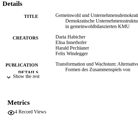
Details
Gemeinwohl und Unternehmensdemokrati
TITLE
Demokratische Unternehmensstruktu
in gemeinwohlbilanzierten KMU
Daria Habicher
CREATORS
Elisa Innerhofer
Harald Pechlaner
Felix Windegger
Transformation und Wachstum: Alternativ
PUBLICATION
Formen des Zusammenspiels von
DETAILS
Wirtschaft und Gesellschaft, pp.211-
Show the rest
9783658328085
ISBN
9783658328092
EISBN
Metrics
2213-2570
ISSN
4
Record Views
Sustainable Management, Wertschöpfung
SERIES /
Effizienz
VOLUME