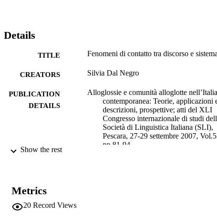
Details
Fenomeni di contatto tra discorso e sistem
TITLE
Silvia Dal Negro
CREATORS
Alloglossie e comunità alloglotte nell’Itali
PUBLICATION
contemporanea: Teorie, applicazioni 
DETAILS
descrizioni, prospettive; atti del XLI
Congresso internazionale di studi del
Società di Linguistica Italiana (SLI),
Pescara, 27-29 settembre 2007, Vol.5
pp.81-94
Show the rest
Consani C, Desideri P, Guazzelli F, Perta 
EDITOR(S)
978-88-7870-440-4
ISBN
Metrics
Pubblicazioni della Società di Linguistica
SERIES /
20
Record Views
Italiana
VOLUME