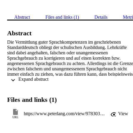
Abstract
Files and links (1)
Details
Metri
Abstract
Die Vermittlung guter Sprachkompetenzen im geschriebenen 
Standarddeutsch obliegt der schulischen Ausbildung. Lehrkräfte 
sind dabei angehalten, falschen oder unangemessenen 
Sprachgebrauch zu korrigieren und auf einen korrekten bzw. 
angemessenen Sprachgebrauch zu achten. Allerdings ist die Grenze
zwischen falschem und unangemessenem Sprachgebrauch nicht 
immer einfach zu ziehen, was dazu führen kann, dass beispielsweise
 Expand abstract 
sprachliche Neuerungen als falsch betrachtet werden, ohne dem 
Phänomen des Sprachwandels gerecht zu werden. 

Dieser Beitrag möchte anhand authentischer Sprachbeispielen aus 
Schülertexten aus der Oberstufe für eine bewusste Unterscheidung 
Files and links (1)
von Sprachsystemfehlern und Normverstößen im Deutschunterricht
plädieren. Dazu wurden grammatische Fehler aus dem Schülertexte
Korpus KoKo analysiert und nach System- und Normfehler 
https://www.peterlang.com/view/9783034333573/chapter03.xhtml
View
unterschieden. Eine solche Unterscheidung kann 
URL
Sprachwandelphänomenen und regionalsprachlicher Variation 
gerecht werden und über die Auseinandersetzung damit im 
Deutschunterricht das Bewusstsein für sprachliche Variation bei 