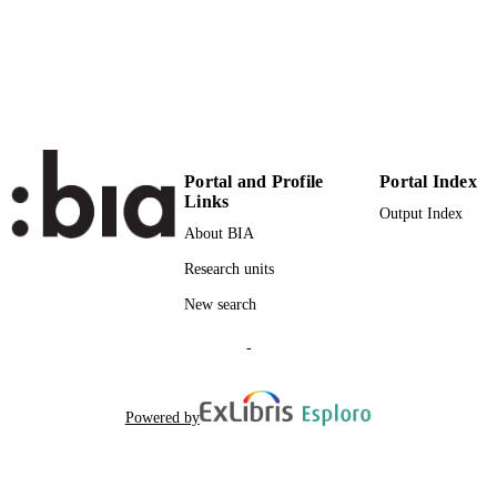
German
LANGUAGE
Book chapter
RESOURCE
TYPE
international
DESCRIPTION
COVERAGE
Portal and Profile
Portal Index
Links
Scientific
Output Index
DESCRIPTION
About BIA
AUDIENCE
Research units
Scientific
LOCAL FIELDS
New search
Abel A, Glaznieks A
AUTHOR
-
NAMES STRING
Ransmayr J, Vasylchenko E
BOOK
Powered by
EDITORS