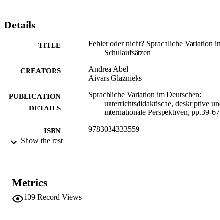
SchülerInnen fördern.
Details
Fehler oder nicht? Sprachliche Variation i
TITLE
Schulaufsätzen
Andrea Abel
CREATORS
Aivars Glaznieks
Sprachliche Variation im Deutschen:
PUBLICATION
unterrichtsdidaktische, deskriptive un
DETAILS
internationale Perspektiven, pp.39-67
9783034333559
ISBN
Show the rest
Peter Lang
PUBLISHER
Bern
(EURAC)21528186
IDENTIFIERS
Metrics
991005772875401241
109
Record Views
Institute for Applied Linguistics​
ACADEMIC
UNIT