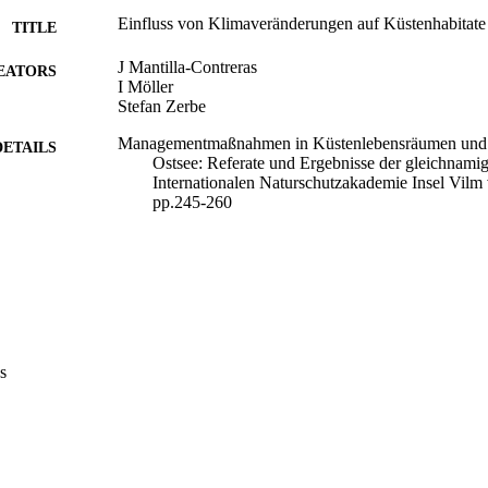
Einfluss von Klimaveränderungen auf Küstenhabitate
TITLE
J Mantilla-Contreras
EATORS
I Möller
Stefan Zerbe
Managementmaßnahmen in Küstenlebensräumen und Ä
DETAILS
Ostsee: Referate und Ergebnisse der gleichnami
Internationalen Naturschutzakademie Insel Vilm
pp.245-260
Ellwanger G, Finck P, Schröder E
ITOR(S)
9783784339917
ISBN
91
 VOLUME
BfN-Schr.-Vertrieb im Landwirtschaftsverl.
s
LISHER
Bonn
Print
FORMAT
16
 PAGES