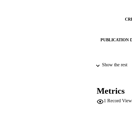
CR
PUBLICATION 
Show the rest
ED
Metrics
SERIES /
1
Record View
PUB
NUMBER OF