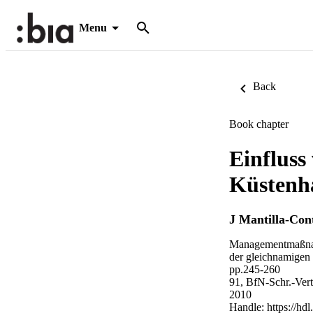
Menu
Back
Book chapter
Einfluss
Küstenha
J Mantilla-Con
Managementmaßnahm
der gleichnamigen 
pp.245-260
91, BfN-Schr.-Vert
2010
Handle:
https://hd