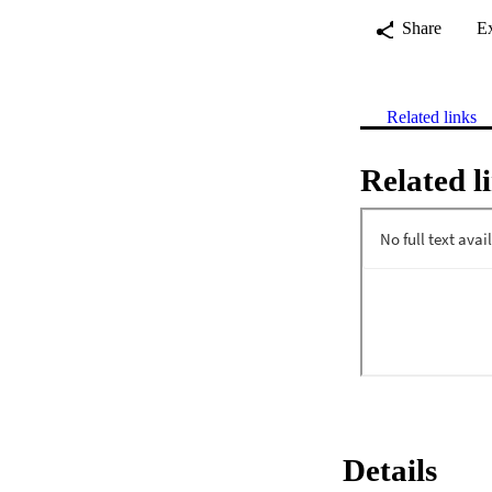
Share
E
Related links
Related l
Details