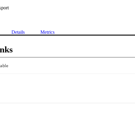
xport
Details
Metrics
inks