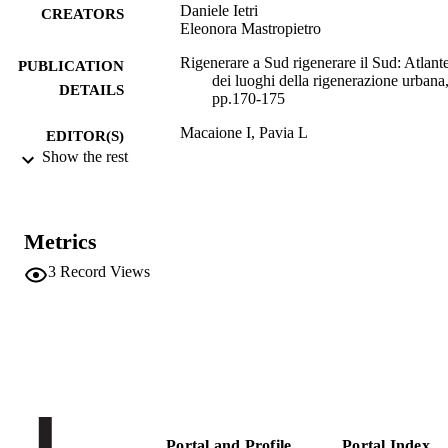
Daniele Ietri
CREATORS
Eleonora Mastropietro
Rigenerare a Sud rigenerare il Sud: Atlant
PUBLICATION
dei luoghi della rigenerazione urbana
DETAILS
pp.170-175
Macaione I, Pavia L
EDITOR(S)
Show the rest
9788835118428
ISBN
Franco Angeli
PUBLISHER
Milano
Metrics
Print
FORMAT
3
Record Views
6
NUMBER OF
PAGES
9788835118428
IDENTIFIERS
(UNIBZ)66657945
991006549292201241
n.a.
SCOPUS ID
Portal and Profile
Portal Index