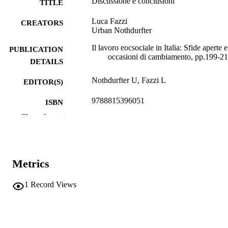
Discussione e conclusioni
TITLE
Luca Fazzi
CREATORS
Urban Nothdurfter
Il lavoro eocsociale in Italia: Sfide aperte e
PUBLICATION
occasioni di cambiamento, pp.199-2
DETAILS
Nothdurfter U, Fazzi L
EDITOR(S)
9788815396051
ISBN
Show the rest
Il Mulino
PUBLISHER
Bologna
Print
FORMAT
Metrics
12
NUMBER OF
PAGES
1
Record Views
9788815396051
IDENTIFIERS
(UNIBZ)97739352
991007329764601241