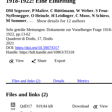
1918-1922: Eine Einleitung
DM Segesser
,
P Maître
,
C Rüttimann
,
W Weber
,
S Feuz-
Nyffenegger
,
O Heinzle
,
H Leidinger
,
C Moos
,
N Schiess
,
M Sommer
, …
Show details for 12 authors
Sehr geteilte Meinungen: Dokumente zur Vorarlberger Frage 1918-
1922, pp.13-62
Quaderni di Dodis, 17, Dodis
2021
DOI:
https://doi.org/10.5907/Q17
Handle:
https://hdl.handle.net/10863/35318
View
Share
Export
Files and links (2)
Details
Metrics
Files and links (2)
QdD17
919.84 kB
Download
View
PDF