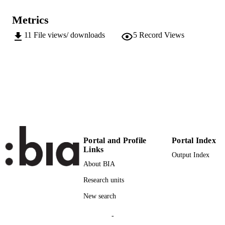
S Zala
Metrics
Sehr geteilte Meinungen: Dokumente zur
PUBLICATION
Vorarlberger Frage 1918-1922, pp.1
DETAILS
11
File views/ downloads
5
Record Views
Segesser D, Weber W, Zala S
EDITOR(S)
9783906051864
ISBN
9783906051871
EISBN
2235-509X
ISSN
Quaderni di Dodis
SERIES /
Portal and Profile
Portal Index
17
VOLUME
Links
Output Index
About BIA
Dodis
PUBLISHER
Bern
Research units
Print
FORMAT
New search
50
NUMBER OF
-