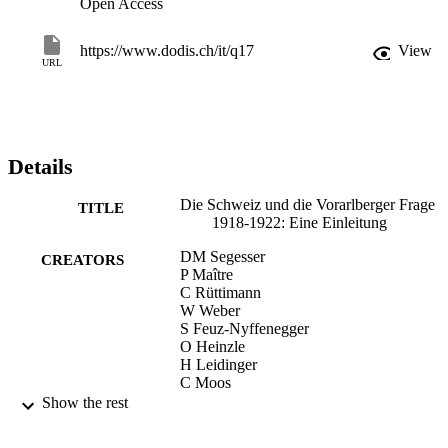
Open Access
https://www.dodis.ch/it/q17
View
URL
Details
Die Schweiz und die Vorarlberger Frage
TITLE
1918-1922: Eine Einleitung
DM Segesser
CREATORS
P Maître
C Rüttimann
W Weber
S Feuz-Nyffenegger
O Heinzle
H Leidinger
C Moos
N Schiess
Show the rest
M Sommer
Oswald Überegger