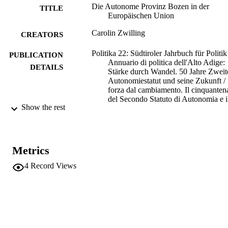
Die Autonome Provinz Bozen in der
TITLE
Europäischen Union
Carolin Zwilling
CREATORS
Politika 22: Südtiroler Jahrbuch für Politik
PUBLICATION
Annuario di politica dell'Alto Adige:
DETAILS
Stärke durch Wandel. 50 Jahre Zweit
Autonomiestatut und seine Zukunft /
forza dal cambiamento. Il cinquanten
del Secondo Statuto di Autonomia e i
Show the rest
suo futuro, Vol.22, pp.175-184
9788872838297
ISBN
Politika
SERIES /
Metrics
VOLUME
4
Record Views
Raetia
PUBLISHER
Bozen/Bolzano
(EURAC)26040934
IDENTIFIERS
991006420096701241