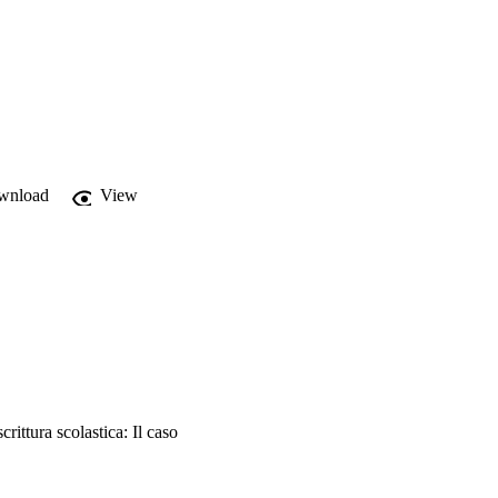
 dei connettivi e, al 
rado di coerenza dei 
wnload
View
rittura scolastica: Il caso