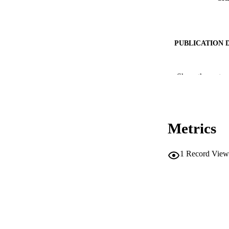
PUBLICATION 
Show the rest
PUB
Metrics
IDEN
1
Record View
COP
ACADEMI
LA
RESOURC