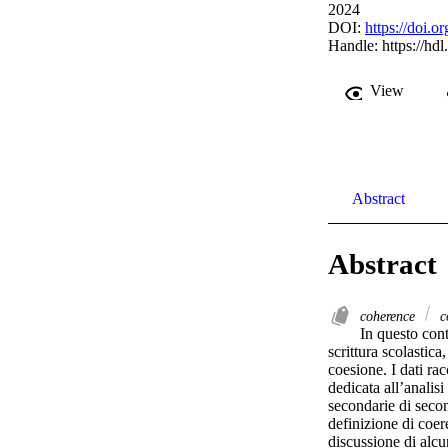
2024
DOI:
https://doi.
Handle:
https://hd
View
Abstract
Abstract
coherence
c
In questo cont
scrittura scolastica
coesione. I dati r
dedicata all’analisi
secondarie di second
definizione di coere
discussione di alcun