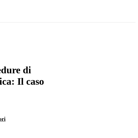
edure di
ica: Il caso
ori