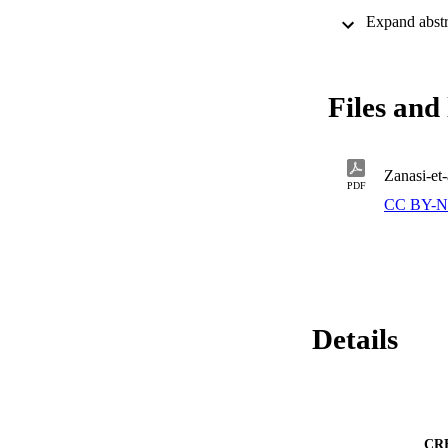
scolastica. I risult
contempo, si avvalg
testi sarà oggetto d
Files and 
Zanasi-et
PDF
CC BY-N
Details
CR