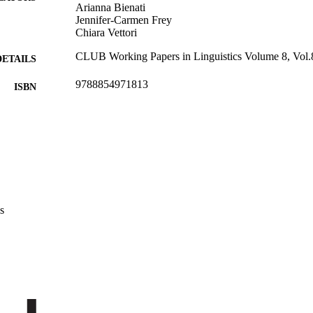
Arianna Bienati
Jennifer-Carmen Frey
Chiara Vettori
CLUB Working Papers in Linguistics Volume 8, Vol.
DETAILS
9788854971813
ISBN
2612-7008
ISSN
CLUB – Circolo Linguistico dell'Università di Bolog
LISHER
Bologna
(EURAC)29167907
TIFIERS
991006979072401241
s
License: Creative Commons: Attribution-Noncommer
YRIGHT
Institute for Applied Linguistics​
C UNIT
Italian
NGUAGE
Book chapter
E TYPE