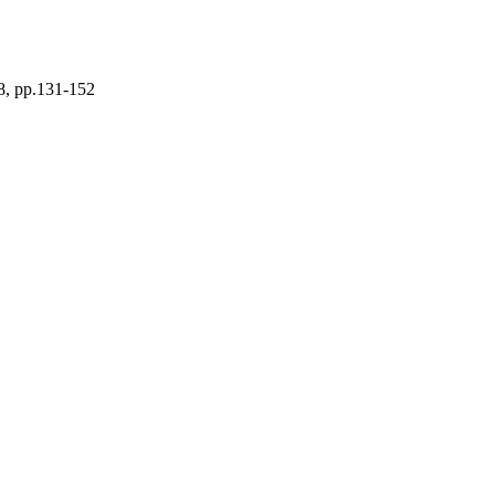
8, pp.131-152
na
cial 4.0 (CC BY-NC 4.0)