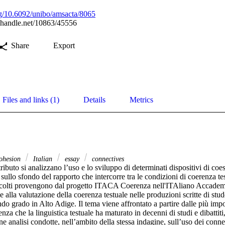
org/10.6092/unibo/amsacta/8065
l.handle.net/10863/45556
Share
Export
Files and links (1)
Details
Metrics
ohesion
Italian
essay
connectives
ributo si analizzano l’uso e lo sviluppo di determinati dispositivi di coes
, sullo sfondo del rapporto che intercorre tra le condizioni di coerenza tes
accolti provengono dal progetto ITACA Coerenza nell'ITAliano Accademi
 e alla valutazione della coerenza testuale nelle produzioni scritte di stud
o grado in Alto Adige. Il tema viene affrontato a partire dalle più import
nza che la linguistica testuale ha maturato in decenni di studi e dibattiti,
e analisi condotte, nell’ambito della stessa indagine, sull’uso dei connetti