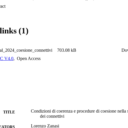
ati convergono sul fatto che scriventi più esperti ricorrono a un minore uso
 Expand abstract 
ono di forme connettive più ricercate. Se e come questo correli con il g
i indagini future.
links (1)
-al_2024_coesione_connettivi
703.08 kB
Do
C V4.0
,
Open Access
Condizioni di coerenza e procedure di coesione nella sc
TITLE
dei connettivi
Lorenzo Zanasi
EATORS