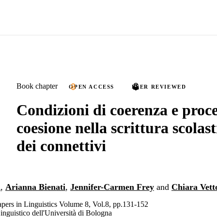
Book chapter
OPEN ACCESS
PEER REVIEWED
Condizioni di coerenza e proc
coesione nella scrittura scolast
dei connettivi
i
,
Arianna Bienati
,
Jennifer-Carmen Frey
and
Chiara Vett
rs in Linguistics Volume 8, Vol.8, pp.131-152
guistico dell'Università di Bologna