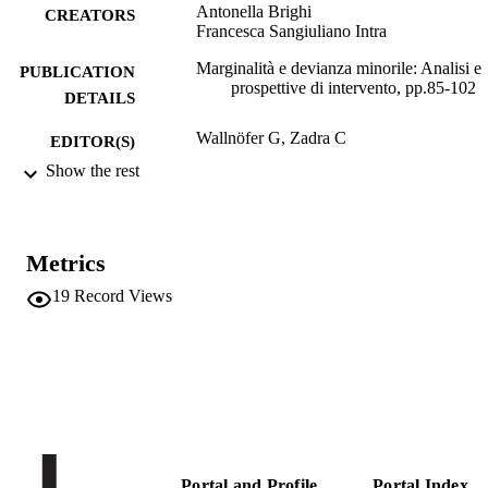
Antonella Brighi
CREATORS
Francesca Sangiuliano Intra
Marginalità e devianza minorile: Analisi e
PUBLICATION
prospettive di intervento, pp.85-102
DETAILS
Wallnöfer G, Zadra C
EDITOR(S)
Show the rest
9788868667153
ISBN
Guida Editori
PUBLISHER
Napoli
Metrics
Print
FORMAT
19
Record Views
17
NUMBER OF
PAGES
978-88-6866-715-3
IDENTIFIERS
(UNIBZ)40701386
991006104393801241
n.a.
SCOPUS ID
Portal and Profile
Portal Index