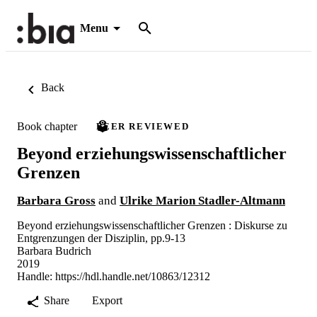
Menu
Back
Book chapter
PEER REVIEWED
Beyond erziehungswissenschaftlicher
Grenzen
Barbara Gross
and
Ulrike Marion Stadler-Altmann
Beyond erziehungswissenschaftlicher Grenzen : Diskurse zu
Entgrenzungen der Disziplin, pp.9-13
Barbara Budrich
2019
Handle:
https://hdl.handle.net/10863/12312
Share
Export