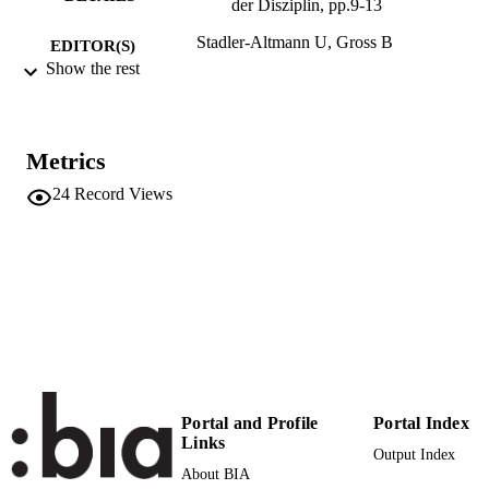
der Disziplin, pp.9-13
Stadler-Altmann U, Gross B
EDITOR(S)
Show the rest
978-3-8474-2368-3
ISBN
978-3-8474-1489-6
EISBN
Metrics
Barbara Budrich
PUBLISHER
Opladen
24
Record Views
Print
FORMAT
5
NUMBER OF
PAGES
978-3-8474-2368-3
IDENTIFIERS
(UNIBZ)32361819
991005772334801241
n.a.
Portal and Profile
Portal Index
SCOPUS ID
Links
Output Index
Faculty of Education
ACADEMIC
About BIA
Faculty of Education