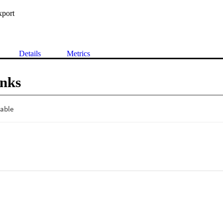
xport
Details
Metrics
inks