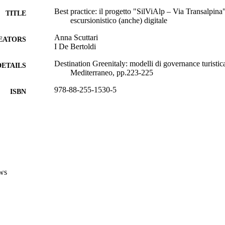
Best practice: il progetto "SilViAlp – Via Transalpina
TITLE
escursionistico (anche) digitale
Anna Scuttari
EATORS
I De Bertoldi
Destination Greenitaly: modelli di governance turistica
DETAILS
Mediterraneo, pp.223-225
978-88-255-1530-5
ISBN
Crescita e sviluppo sostenibile
 VOLUME
5
Aracne editrice
LISHER
Canterano (RM)
(EURAC)20458843
TIFIERS
991005773347201241
ws
​​Center for Advanced Studies
C UNIT
Institute for Regional Development​
Italian
NGUAGE