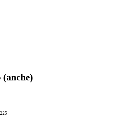
o (anche)
-225