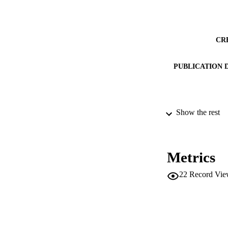
CR
PUBLICATION 
Show the rest
SERIES /
PUB
Metrics
IDEN
22
Record Vie
ACADEMI
LA