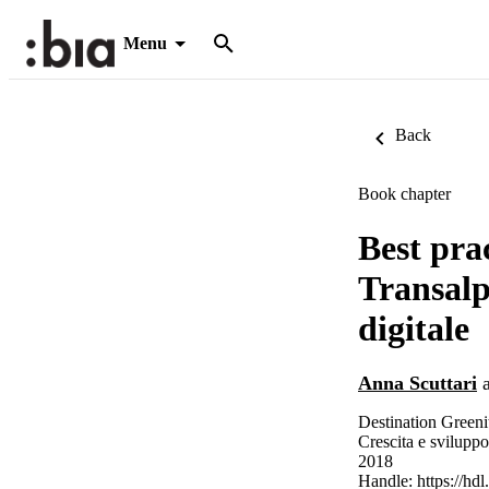
Menu
Back
Book chapter
Best prac
Transalp
digitale
Anna Scuttari
Destination Greenit
Crescita e sviluppo
2018
Handle:
https://hd