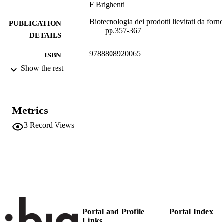
F Brighenti
Biotecnologia dei prodotti lievitati da forn
PUBLICATION
pp.357-367
DETAILS
9788808920065
ISBN
Show the rest
9788808606181
EISBN
casa editrice ambrosiana
PUBLISHER
Metrics
Seconda
EDITION
3
Record Views
21
NUMBER OF
PAGES
9788808920065
IDENTIFIERS
(UNIBZ)70498256
991006702692501241
n.a.
SCOPUS ID
Portal and Profile
Portal Index
Faculty of Agricultural, Environmental an
Links
ACADEMIC