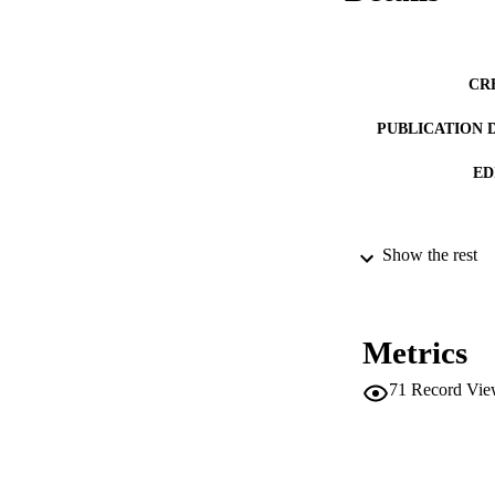
CR
PUBLICATION 
ED
Show the rest
SERIES /
PUB
Metrics
71
Record Vie
NUMBER OF
IDEN