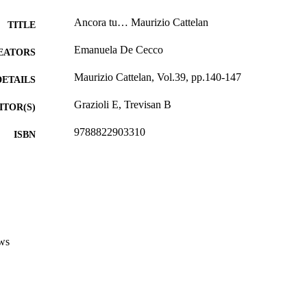
Ancora tu… Maurizio Cattelan
TITLE
Emanuela De Cecco
EATORS
Maurizio Cattelan, Vol.39, pp.140-147
DETAILS
Grazioli E, Trevisan B
ITOR(S)
9788822903310
ISBN
39
 VOLUME
Quodlibet
LISHER
Macerata
Print
FORMAT
ws
8
 PAGES
978-88-229-0331-0
TIFIERS
(UNIBZ)30044027
991005772486301241