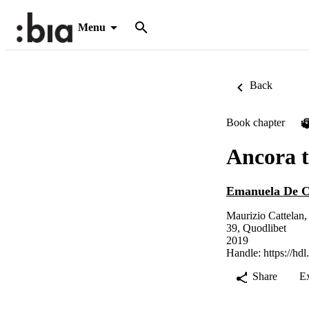
Menu
Back
Book chapter
P
Ancora 
Emanuela De C
Maurizio Cattelan,
39, Quodlibet
2019
Handle:
https://hd
Share
E