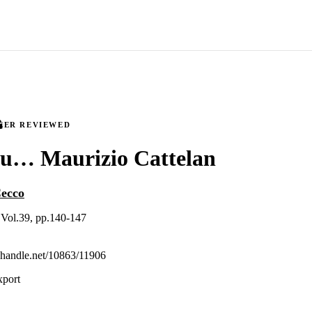
EER REVIEWED
tu… Maurizio Cattelan
ecco
 Vol.39, pp.140-147
l.handle.net/10863/11906
xport