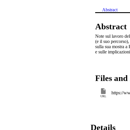
Abstract
Abstract
Note sul lavoro dell
(e il suo percorso)
sulla sua mostra a 
e sulle implicazioni 
Files and 
https://w
URL
Details