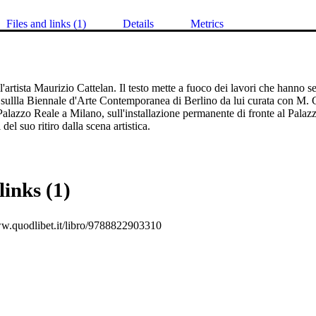
Files and links (1)
Details
Metrics
'artista Maurizio Cattelan. Il testo mette a fuoco dei lavori che hanno se
, sullla Biennale d'Arte Contemporanea di Berlino da lui curata con M. G
Palazzo Reale a Milano, sull'installazione permanente di fronte al Palaz
del suo ritiro dalla scena artistica. 
links (1)
ww.quodlibet.it/libro/9788822903310