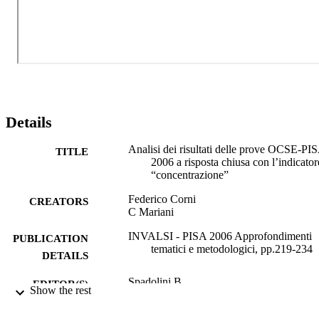
Details
Analisi dei risultati delle prove OCSE-PI
TITLE
2006 a risposta chiusa con l’indicator
“concentrazione”
Federico Corni
CREATORS
C Mariani
INVALSI - PISA 2006 Approfondimenti
PUBLICATION
tematici e metodologici, pp.219-234
DETAILS
Spadolini B
EDITOR(S)
Show the rest
9788860816658
ISBN