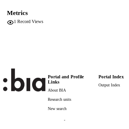
Armando Editore
PUBLISHER
Metrics
16
NUMBER OF
1
Record Views
PAGES
9788860816658
IDENTIFIERS
(UNIBZ)29277019
991006773496601241
n.a.
SCOPUS ID
Faculty of Education
ACADEMIC
Portal and Profile
Portal Index
UNIT
Links
Output Index
Italian
LANGUAGE
About BIA
Book chapter
Research units
RESOURCE
TYPE
New search
Corni F, Mariani C
AUTHOR
-
NAMES STRING