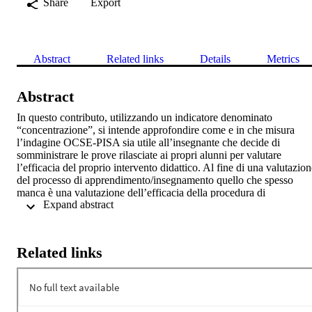
Share
Export
Abstract
Related links
Details
Metrics
Abstract
In questo contributo, utilizzando un indicatore denominato 
“concentrazione”, si intende approfondire come e in che misura 
l’indagine OCSE-PISA sia utile all’insegnante che decide di 
somministrare le prove rilasciate ai propri alunni per valutare 
l’efficacia del proprio intervento didattico. Al fine di una valutazion
del processo di apprendimento/insegnamento quello che spesso 
manca è una valutazione dell’efficacia della procedura di 
 Expand abstract 
insegnamento in funzione della progettazione degli interventi 
successivi. In tal senso è opportuno misurare la stessa quantità prima
e dopo l’intervento didattico come è ad esempio indicato dal test 
Force Concept Inventory di D. Hestenes.
Related links