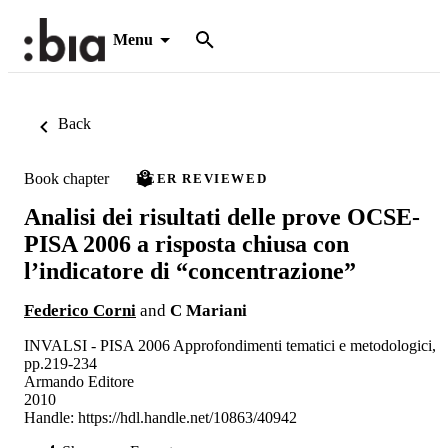
Menu
Back
Book chapter
PEER REVIEWED
Analisi dei risultati delle prove OCSE-
PISA 2006 a risposta chiusa con
l’indicatore di “concentrazione”
Federico Corni
and
C Mariani
INVALSI - PISA 2006 Approfondimenti tematici e metodologici,
pp.219-234
Armando Editore
2010
Handle:
https://hdl.handle.net/10863/40942