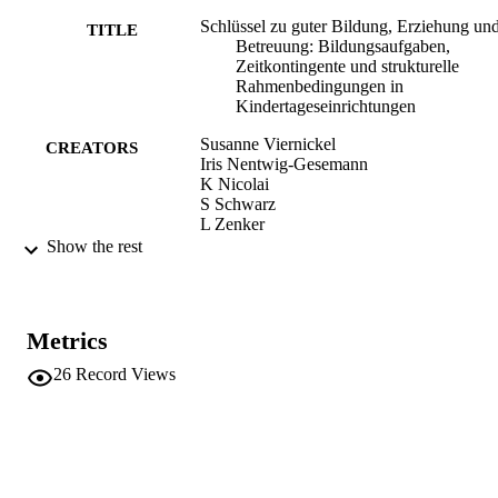
Schlüssel zu guter Bildung, Erziehung un
TITLE
Betreuung: Bildungsaufgaben,
Zeitkontingente und strukturelle
Rahmenbedingungen in
Kindertageseinrichtungen
Susanne Viernickel
CREATORS
Iris Nentwig-Gesemann
K Nicolai
S Schwarz
L Zenker
Show the rest
Paritätischer Wohlfahrtsverband
PUBLISHER
Berlin
Print
FORMAT
Metrics
163
NUMBER OF
26
Record Views
PAGES
9783930523795
IDENTIFIERS
(UNIBZ)31149499
991005772592101241