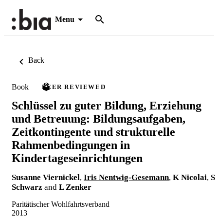
Menu
Back
Book
PEER REVIEWED
Schlüssel zu guter Bildung, Erziehung
und Betreuung: Bildungsaufgaben,
Zeitkontingente und strukturelle
Rahmenbedingungen in
Kindertageseinrichtungen
Susanne Viernickel
,
Iris Nentwig-Gesemann
,
K Nicolai
,
S
Schwarz
and
L Zenker
Paritätischer Wohlfahrtsverband
2013