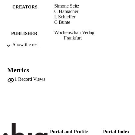
Simone Seitz
CREATORS
C Hamacher
L Schieffer
C Bunte
Wochenschau Verlag
PUBLISHER
Frankfurt
Show the rest
104
NUMBER OF
PAGES
9783954142057
IDENTIFIERS
Metrics
(UNIBZ)70251936
991006684795101241
1
Record Views
Faculty of Education
ACADEMIC
UNIT
German
LANGUAGE
Book
RESOURCE
TYPE
Portal and Profile
Portal Index