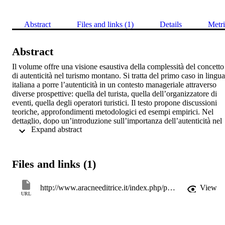
Abstract
Files and links (1)
Details
Metri
Abstract
Il volume offre una visione esaustiva della complessità del concetto 
di autenticità nel turismo montano. Si tratta del primo caso in lingua 
italiana a porre l’autenticità in un contesto manageriale attraverso 
diverse prospettive: quella del turista, quella dell’organizzatore di 
eventi, quella degli operatori turistici. Il testo propone discussioni 
teoriche, approfondimenti metodologici ed esempi empirici. Nel 
dettaglio, dopo un’introduzione sull’importanza dell’autenticità nel 
 Expand abstract 
turismo, viene condotta un’approfondita analisi dei diversi approcci 
a tale problematica, dedicando un intero capitolo all’autenticità 
esistenziale. Infine, una parte empirica esamina il ruolo 
dell’autenticità in diversi contesti.
Files and links (1)
http://www.aracneeditrice.it/index.php/pubblicazione.html?item=9788825512847
View
URL