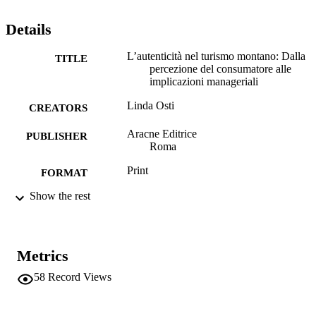
Details
L’autenticità nel turismo montano: Dalla
TITLE
percezione del consumatore alle
implicazioni manageriali
Linda Osti
CREATORS
Aracne Editrice
PUBLISHER
Roma
Print
FORMAT
Show the rest
116
NUMBER OF
PAGES
978-88-255-1284-7
IDENTIFIERS
Metrics
(UNIBZ)25785984
991005773304101241
58
Record Views
Faculty of Economics and Management
ACADEMIC
UNIT