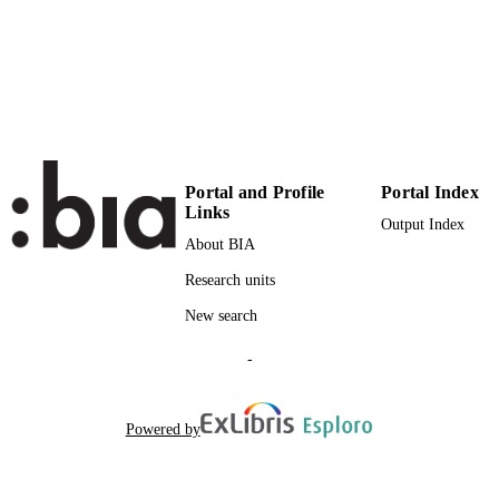
Italian
LANGUAGE
Book
RESOURCE
TYPE
Osti L
AUTHOR
NAMES STRING
Portal and Profile
Portal Index
Links
Projected: 3327
Output Index
ADDITIONAL
About BIA
DESCRIPTION
Research units
New search
-
Powered by