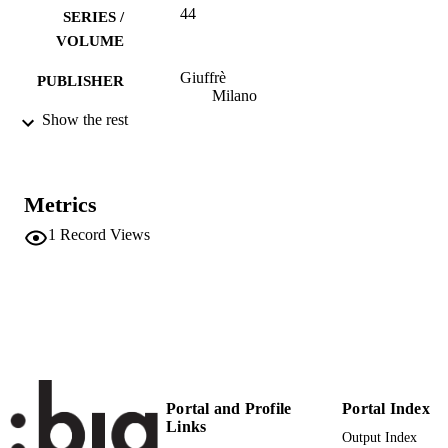
44
SERIES /
VOLUME
Giuffrè
PUBLISHER
Milano
Show the rest
Print
FORMAT
495
NUMBER OF
PAGES
Metrics
9788814142307
1
Record Views
IDENTIFIERS
(UNIBZ)1490740
991006605697901241
Faculty of Economics and Management
ACADEMIC
UNIT
Italian
LANGUAGE
Book
Portal and Profile
Portal Index
RESOURCE
Links
TYPE
Output Index