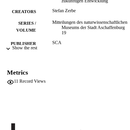
zukünftigen Entwicklung
Stefan Zerbe
CREATORS
Mitteilungen des naturwissenschaftlichen
SERIES /
Museums der Stadt Aschaffenburg
VOLUME
19
SCA
PUBLISHER
Show the rest
Aschaffenburg
Print
FORMAT
XII, 354
NUMBER OF
Metrics
PAGES
11
Record Views
(UNIBZ)895040
IDENTIFIERS
991006501997301241
n.a.
SCOPUS ID
Faculty of Science and Technology
ACADEMIC
UNIT