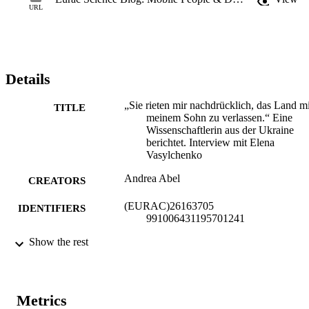
URL
Details
„Sie rieten mir nachdrücklich, das Land mi
TITLE
meinem Sohn zu verlassen.“ Eine
Wissenschaftlerin aus der Ukraine
berichtet. Interview mit Elena
Vasylchenko
Andrea Abel
CREATORS
(EURAC)26163705
IDENTIFIERS
991006431195701241
Show the rest
This content is licensed under a Creative
COPYRIGHT
Commons Attribution 4.0 Internation
license.
Institute for Applied Linguistics​
ACADEMIC
Metrics
UNIT