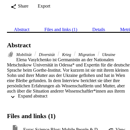
Share
Export
Abstract
Files and links (1)
Details
Metri
Abstract
Mobilität
Diversität
Krieg
Migration
Ukraine
Elena Vasylchenko ist Germanistin an der Nationalen 
Metschnikow Universität in Odessa* und Expertin für die deutsche 
Sprache beim Goethe-Institut. Vor kurzem ist sie mit ihrem kleinen 
Sohn und ihrer Mutter aus der Ukraine geflohen und hat in Wien 
eine Bleibe gefunden. In dem Interview berichtet sie über ihre 
persönlichen Erfahrungen als Wissenschaftlerin und Mutter, aber 
auch über die Situation anderer Wissenschaftler*innen aus ihrem 
 Expand abstract 
Land. 

Files and links (1)
*Odessa (russische Schreibweise) / Odesa (ukrainische 
Schreibweise)
Eurac Science Blog: Mobile People & Diverse Societies
View