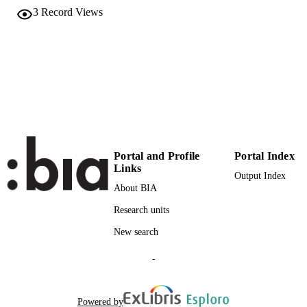
3
Record Views
German
LANGUAGE
Blog
RESOURCE
TYPE
Eurac
DESCRIPTION
COVERAGE
Transfer-oriented
DESCRIPTION
Portal and Profile
Portal Index
AUDIENCE
Links
Output Index
Transfer-oriented
LOCAL FIELDS
About BIA
Research units
Abel A
AUTHOR
NAMES STRING
New search
-
Powered by