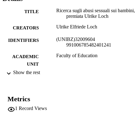
Ricerca sugli abusi sessuali sui bambini,
TITLE
premiata Ulrike Loch
Ulrike Elfriede Loch
CREATORS
(UNIBZ)32009604
IDENTIFIERS
991006785482401241
Faculty of Education
ACADEMIC
UNIT
Show the rest
Italian
LANGUAGE
Blog
RESOURCE
TYPE
Metrics
regional
1
Record Views
DESCRIPTION
COVERAGE
AltoAdigeInnovazione, Loch UE
AUTHOR
NAMES STRING