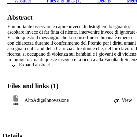
Abstract
Files and links (1)
Details
Metri
Abstract
È importante osservare e capire invece di distogliere lo sguardo, 
ascoltare invece di far finta di niente, intervenire invece di ignorare»
È stato questo il messaggio che lo scorso fine settimana è emerso 
con chiarezza durante il conferimento del Premio per i diritti umani 
assegnato dal Land della Carinzia a tre donne che, nel loro lavoro di
ricerca, si occupano di violenza sui bambini e i giovani e di violenza
in famiglia. Una di queste insegna e fa ricerca alla Facoltà di Scienz
 Expand abstract 
della Formazione unibz. 

Oltre a Tanja Prusnik e Ina Loitzl, il governatore provinciale della 
Carinzia, Peter Kaiser, ha infatti premiato la sociologa Ulrike Loch 
per il suo progetto di ricerca „Gewalt an Kärntner Kindern und 
Files and links (1)
Jugendlichen in Institutionen“ („Violenza istituzionale contro i 
bambini e i giovani carinziani”, ndt.). La docente, che nel 2018 è 
approdata in unibz dalla Alpen-Adria-Universität di Klagenfurt, si 
AltoAdigeInnovazione
View
occupa da decenni di stigmatizzazione sistematica, patologizzazione
URL
e abuso sessuale di bambini e adolescenti nel dipartimento di 
“Pedagogia curativa” (Heilpedagogik), dell’ospedale regionale di 
Klagenfurt e del centro giovanile di Rosental.
Details