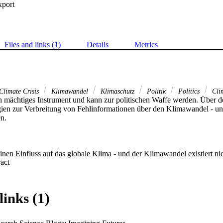
xport
Files and links (1)
Details
Metrics
Climate Crisis
Klimawandel
Klimaschutz
Politik
Politics
Cli
in mächtiges Instrument und kann zur politischen Waffe werden. Über de
egien zur Verbreitung von Fehlinformationen über den Klimawandel - und
. 

nen Einfluss auf das globale Klima - und der Klimawandel existiert nich
 Expand abstract 
 sich die expert*innengeprüfte wissenschaftliche Literatur zu 99 Prozent
 noch Personen und Parteien, die den aktuellen Wissensstand und Kon
elt es sich aber keineswegs nur um Aluhut-Träger oder „Flat Earthers“, 
en und sich eher am gesellschaftlichen Rand bewegen. Das Leugnen d
links (1)
alonfähig geworden: Klimawandelleugner*innen sitzen mittlerweile in 
s. Auffallend ist, dass sich besonders am rechten Rand des politische
onzentrieren, die auf die ein oder andere Weise gegen Klimaschutz mob