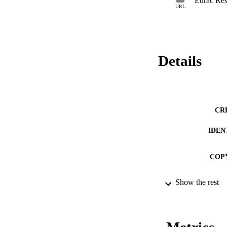
Eurac Res
finden sich teilwei
URL
erörtern und einen
Leser*innen Werkze
Klimaskepzis zu e
Details
CR
IDEN
COP
Show the rest
ACADEMI
LA
RESOURC