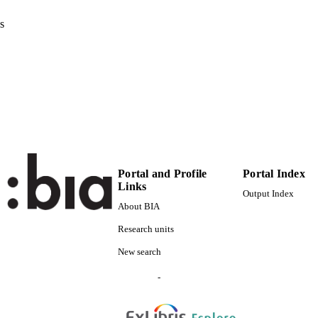
Eurac
VERAGE
s
Transfer-oriented
UDIENCE
Transfer-oriented
 FIELDS
Gruber M
STRING
Portal and Profile
Portal Index
Links
Output Index
About BIA
Research units
New search
-