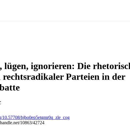
 lügen, ignorieren: Die rhetoris
 rechtsradikaler Parteien in der
batte
r
org/10.57708/bjbo0ep5etgmr0q_zle_cog
l.handle.net/10863/42724