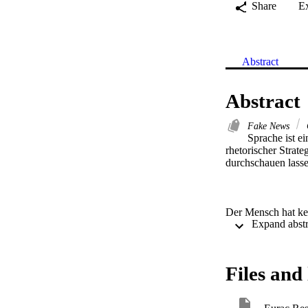
Share
E
Abstract
Abstract
Fake News
Sprache ist e
rhetorischer Strat
durchschauen lassen
Der Mensch hat kei
stimmt, darüber ist
gibt es aber immer
leugnen. Dabei hand
Wissenschaft mach
Files and 
Klimawandels ist s
Regierungen Europa
Weltanschauungen k