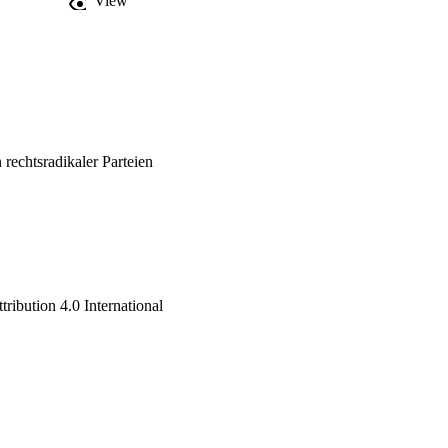
View
 rhetorische Strategien 
. Ziel ist es, den 
 subtile Strategien der 
 rechtsradikaler Parteien
ribution 4.0 International