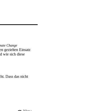
mate Change
n gezielten Einsatz 
 wie sich diese 
t. Dass das nicht 
 einig. Nach wie vor 
sens zum Klimawandel 
die sich nichts aus 
es menschgemachten 
vielen Parlamenten und 
n Spektrums 
ilisieren. Dabei 