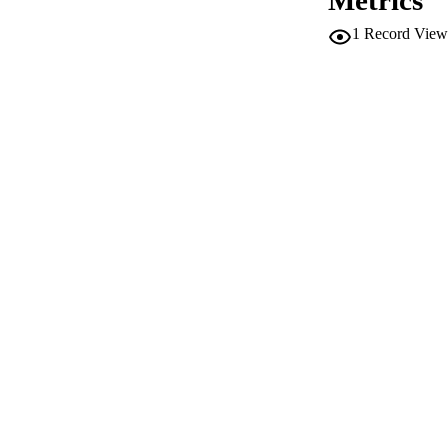
Metrics
DESCRIPTION CO
1
Record View
DESCRIPTION A
LOCAL
AUTHOR NAMES 