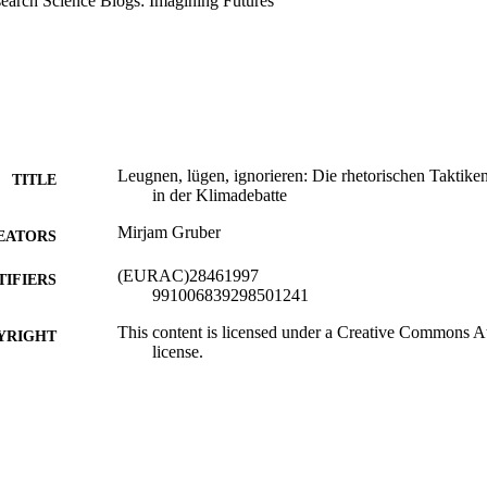
earch Science Blogs: Imagining Futures
se sehr kreative Argumente, und in diesem Blogbeitrag möchte ich einige
 Einblick geben, wie populistische Kommunikation zum Klimawandel geht
uge in die Hand zu geben, um sowohl explizite Klimaleugnung als auch
rkennen und einzuordnen.
Leugnen, lügen, ignorieren: Die rhetorischen Taktiken
TITLE
in der Klimadebatte
Mirjam Gruber
EATORS
(EURAC)28461997
TIFIERS
991006839298501241
This content is licensed under a Creative Commons Att
YRIGHT
license.
​​Center for Advanced Studies
C UNIT
German
NGUAGE
Blog
E TYPE