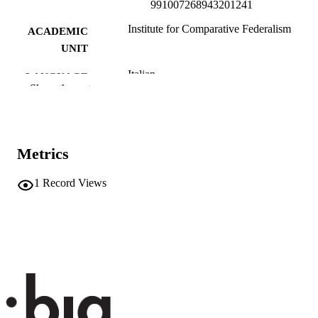
991007268943201241
Institute for Comparative Federalism
ACADEMIC
UNIT
Italian
LANGUAGE
Show the rest
Blog
RESOURCE
TYPE
none
DESCRIPTION
Metrics
COVERAGE
1
Record Views
Transfer-oriented
DESCRIPTION
AUDIENCE
Transfer-oriented
LOCAL FIELDS
Palermo F
AUTHOR
NAMES STRING