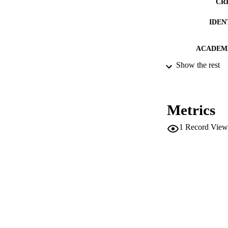
CR
IDEN
ACADEMI
Show the rest
LA
RESOURC
Metrics
DESCRIPTION CO
1
Record View
DESCRIPTION A
LOCAL
AUTHOR NAMES 