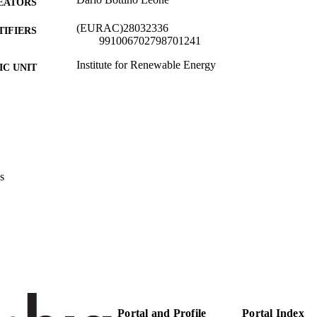
EATORS
(EURAC)28032336
TIFIERS
991006702798701241
Institute for Renewable Energy
C UNIT
Italian
NGUAGE
Blog
E TYPE
national
VERAGE
s
Scientific
UDIENCE
Scientific
 FIELDS
Bottino Leone D
STRING
Portal and Profile
Portal Index