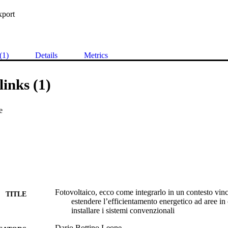
xport
(1)
Details
Metrics
links (1)
e
Fotovoltaico, ecco come integrarlo in un contesto vinc
TITLE
estendere l’efficientamento energetico ad aree in 
installare i sistemi convenzionali
Dario Bottino Leone