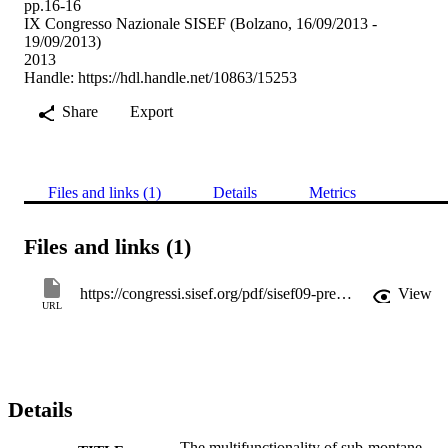
pp.16-16
IX Congresso Nazionale SISEF (Bolzano, 16/09/2013 -
19/09/2013)
2013
Handle:
https://hdl.handle.net/10863/15253
Share
Export
Files and links (1)
Details
Metrics
Files and links (1)
https://congressi.sisef.org/pdf/sisef09-presentations.pdf
View
URL
Details
The multifunctionality of sub-montane