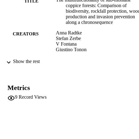
TITLE
coppice forests: Comparison of
biodiversity, rockfall protection, woo
production and invasion prevention
along a chronosequence
Anna Radtke
CREATORS
Stefan Zerbe
V Fontana
Giustino Tonon
IX Congresso Nazionale SISEF:
PUBLICATION
Show the rest
Multifunzionalità degli ecosistemi
DETAILS
forestali montani: Sfide e opportunità
la ricerca e lo sviluppo; 16-19 settem
2013, Bolzano; Comunicazioni orali 
Metrics
Riassunti, pp.16-16
9
Record Views
Tonon G, Ventura M, Bucci G
EDITOR(S)
IX Congresso Nazionale SISEF (Bolzano,
CONFERENCE
16/09/2013 - 19/09/2013)
Libera Università Bolzano
PUBLISHER
Bolzano