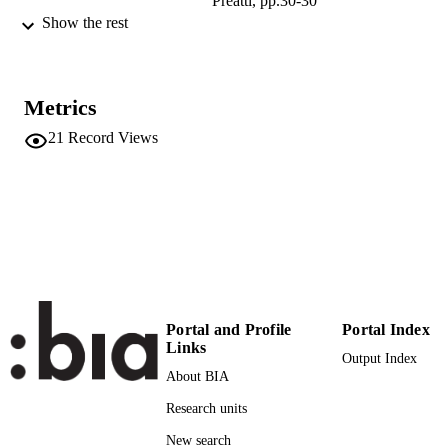
Preatti, pp.30-30
Show the rest
9788899338565
ISBN
3° Convegno Internazionale Educazione,
CONFERENCE
Terra, Natura (Bressanone-Brixen,
Metrics
29/11/2018 - 01/12/2018)
21
Record Views
Zeroseiup
PUBLISHER
Bergamo
1
NUMBER OF
PAGES
9788899338565
IDENTIFIERS
(UNIBZ)27982915
991006273498101241
Portal and Profile
Portal Index
n.a.
SCOPUS ID
Links
Output Index
Faculty of Education
ACADEMIC
About BIA
UNIT
Research units
Italian
LANGUAGE
New search