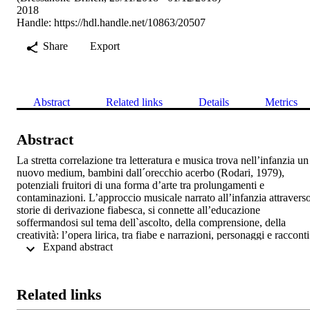
2018
Handle:
https://hdl.handle.net/10863/20507
Share
Export
Abstract
Related links
Details
Metrics
Abstract
La stretta correlazione tra letteratura e musica trova nell’infanzia un 
nuovo medium, bambini dall´orecchio acerbo (Rodari, 1979), 
potenziali fruitori di una forma d’arte tra prolungamenti e 
contaminazioni. L’approccio musicale narrato all’infanzia attraverso
storie di derivazione fiabesca, si connette all’educazione 
soffermandosi sul tema dell`ascolto, della comprensione, della 
creatività: l’opera lirica, tra fiabe e narrazioni, personaggi e racconti 
 Expand abstract 
che rivivono in partiture musicali di grande suggestione, offre uno 
spunto interdisciplinare di valore, grazie alla presenza di un testo 
verbale che facilita la mediazione didattica di procedimenti formali 
di base (La Face, 2012). L’infanzia, passibile di meraviglia e di 
Related links
metalinguaggio artistico (Acone, 2015), esperisce il rapporto creatos
tra l’arte e la narrazione, che evoca l’originalità soggettiva. 