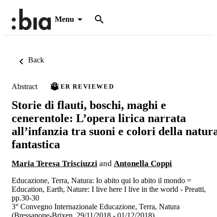
Menu
Back
Abstract
PEER REVIEWED
Storie di flauti, boschi, maghi e
cenerentole: L’opera lirica narrata
all’infanzia tra suoni e colori della natur
fantastica
Maria Teresa Trisciuzzi
and
Antonella Coppi
Educazione, Terra, Natura: Io abito qui Io abito il mondo =
Education, Earth, Nature: I live here I live in the world - Preatti,
pp.30-30
3° Convegno Internazionale Educazione, Terra, Natura
(Bressanone-Brixen, 29/11/2018 - 01/12/2018)