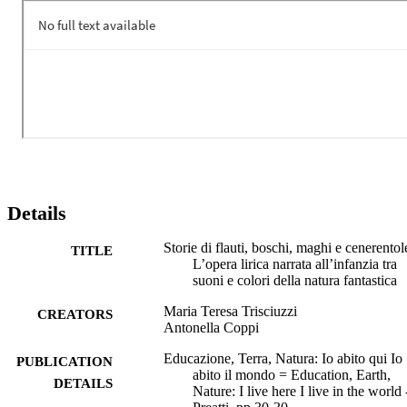
Attraverso la musica, intesa come esperienza formativa, il bambino 
si trova e si completa, decostruendo l’Erlebnis stessa in Erfahrung, 
comunicante il “movimento”, inerente alla vita e alla musica stessa, 
da cui proviene la dinamicità della Bildung (Cambi, 2016). 
L’esperienza della narrazione musicale, relativa alla ricezione o alla 
generazione testuale, intrecciando una pluralità di presenze e 
interpretazioni, si fa comunicazione e diviene espressione artistica 
per l’infanzia, dell’infanzia, sull’infanzia.
Details
Storie di flauti, boschi, maghi e cenerentol
TITLE
L’opera lirica narrata all’infanzia tra
suoni e colori della natura fantastica
Maria Teresa Trisciuzzi
CREATORS
Antonella Coppi
Educazione, Terra, Natura: Io abito qui Io
PUBLICATION
abito il mondo = Education, Earth,
DETAILS
Nature: I live here I live in the world 