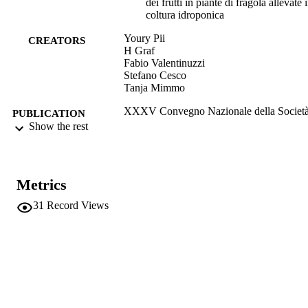
dei frutti in piante di fragola allevate 
coltura idroponica
Youry Pii
CREATORS
H Graf
Fabio Valentinuzzi
Stefano Cesco
Tanja Mimmo
XXXV Convegno Nazionale della Societ
PUBLICATION
Italiana di Chimica Agraria (SICA) - 
Show the rest
DETAILS
del Convegno
XXXV Convegno Nazionale della Societ
CONFERENCE
Italiana di Chimica Agraria (SICA)
Metrics
(Udine, 11/09/2017 - 13/09/2017)
31
Record Views
SICA
PUBLISHER
(UNIBZ)25732139
IDENTIFIERS
991005773407501241
n.a.
SCOPUS ID
Faculty of Science and Technology
ACADEMIC