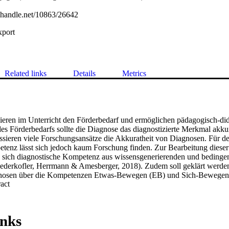
l.handle.net/10863/26642
xport
Related links
Details
Metrics
zieren im Unterricht den Förderbedarf und ermöglichen pädagogisch-di
des Förderbedarfs sollte die Diagnose das diagnostizierte Merkmal akku
sieren viele Forschungsansätze die Akkuratheit von Diagnosen. Für de
enz lässt sich jedoch kaum Forschung finden. Zur Bearbeitung dieser
sich diagnostische Kompetenz aus wissensgenerierenden und bedingen
ederkofler, Herrmann & Amesberger, 2018). Zudem soll geklärt werden
nosen über die Kompetenzen Etwas-Bewegen (EB) und Sich-Bewegen 
 Expand abstract 
 weiblich, M = 44.2 Jahre, SD = 12.9) schätzten das Werfen, Fangen, P
pringen, Balancieren und Rollen (= SB) von N = 250 Kindern (48% weib
sätzlich wurden EB und SB mit MOBAK-5 (Herrmann & Seelig, 2017) er
 wurde nach Schrader (1989) berechnet. Es zeigten sich mittlere Zus
inks
etenz (rEB = .39, rSB = .45), eine Überschätzung des Niveaus (EB = 