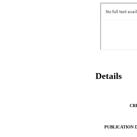
eine Unterschätzun
Kompetenzen, die K
Förderung der wiss
ermöglichen keine 
Details
CR
PUBLICATION 