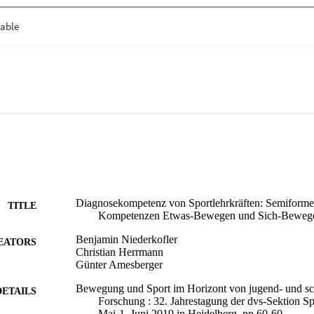
g der Kompetenzstreuung (EB = .82, SB = .76). Somit offenbart sich, da
inder mehrfach im Unterricht zeigen, nur bedingt einschätzen können. 
ensgenerierenden Teile der diagnostischen Kompetenz nahe. Die vorli
Aussage, in welcher Weise sich derartige Diagnosen auf den bedingend
Diagnosekompetenz von Sportlehrkräften: Semiforme
TITLE
Kompetenzen Etwas-Bewegen und Sich-Beweg
Benjamin Niederkofler
EATORS
Christian Herrmann
Günter Amesberger
Bewegung und Sport im Horizont von jugend- und sc
DETAILS
Forschung : 32. Jahrestagung der dvs-Sektion S
Mai-1. Juni 2019 in Heidelberg, pp.60-60