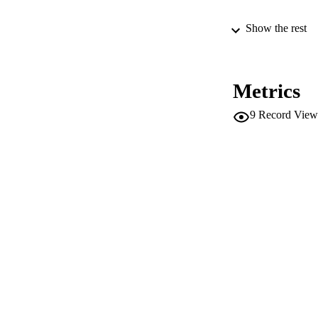
ED
Show the rest
CONF
Metrics
9
Record View
PUB
NUMBER OF
IDEN
SC
ACADEMI