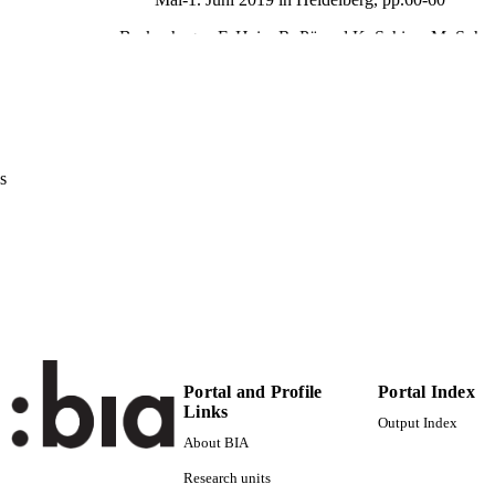
Brokenhagen F, Heim R, Pöppel K, Schierz M, Sohn
ITOR(S)
9783880206724
ISBN
Bewegung und Sport im Horizont von Jugend- und s
ERENCE
Forschung. 32. Jahrestagung der dvs-Sektion Sp
30/05/2019 - 01/06/2019)
s
Feldhaus Edition Czwalina
LISHER
Hamburg
Print
FORMAT
1
 PAGES
9783880206724
TIFIERS
(UNIBZ)66462632
991006467098401241
Portal and Profile
Portal Index
Links
Output Index
n.a.
OPUS ID
About BIA
Faculty of Education
C UNIT
Research units