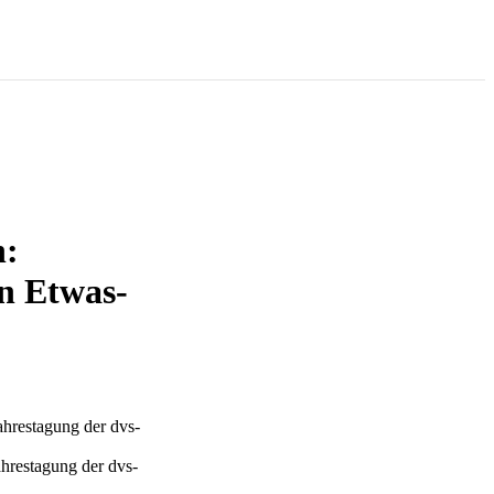
n:
n Etwas-
hrestagung der dvs-
hrestagung der dvs-