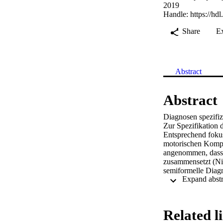
2019
Handle:
https://hd
Share
E
Abstract
Abstract
Diagnosen spezifi
Zur Spezifikation 
Entsprechend fokus
motorischen Kompet
angenommen, dass 
zusammensetzt (Ni
semiformelle Diag
15 Lehrkräfte (55%
EB), Laufen, Seils
SD = 0.7) ein. Zu
Diagnosekompetenz
Related l
Rangfolge der Komp