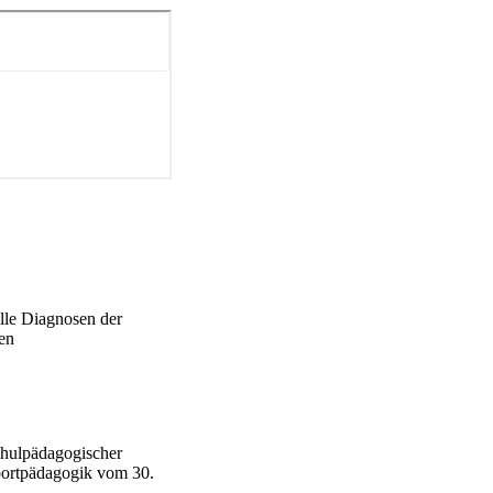
ss Lehrkräfte selbst 
Dies legt eine 
egenden Daten 
en Teil auswirken.
lle Diagnosen der
en
hulpädagogischer
portpädagogik vom 30.