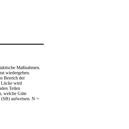
daktische Maßnahmen. 
rat wiedergeben. 
n Bereich der 
 Lücke wird 
den Teilen 
, welche Güte 
(SB) aufweisen. N = 
rellen, Dribbeln (= 
lich, M = 11.9 Jahre, 
fasst. Die 
ammenhänge in der 
.15, SB = .17) und 